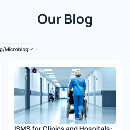
Our Blog
og/Microblog
ISMS for Clinics and Hospitals: