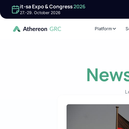
it-sa Expo & Congress
2026
27.-29. October 2026
Platform
S
New
L