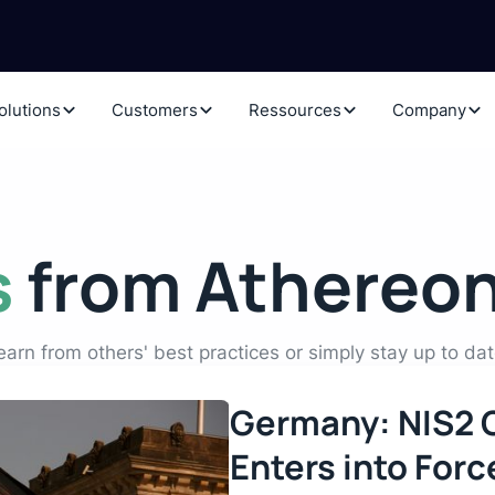
olutions
Customers
Ressources
Company
s
from Athereo
earn from others' best practices or simply stay up to dat
Germany: NIS2 O
Enters into Forc