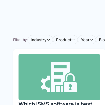
Industry
Product
Year
Bl
Filter by:
Which ISMS software is best