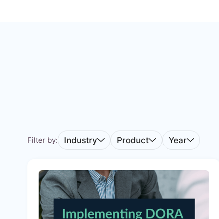
Industry
Product
Year
Filter by: