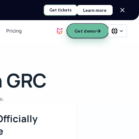
Learn more
Get tickets
Pricing
Get demo
n GRC
e.
fficially
e