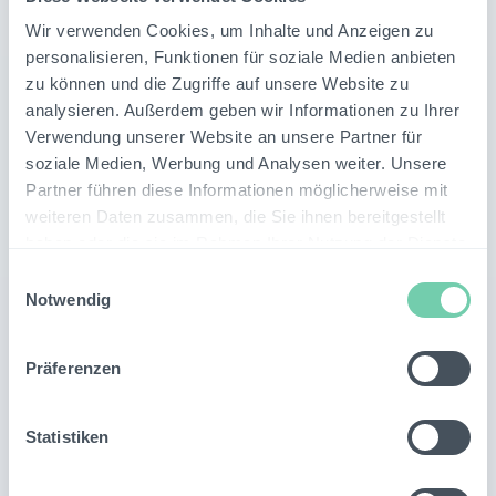
2.3 Es obliegt dem Vertragspartner, die
Rechtmäßigkeit der Nutzung eines Prompts zu
Wir verwenden Cookies, um Inhalte und Anzeigen zu
prüfen.
personalisieren, Funktionen für soziale Medien anbieten
zu können und die Zugriffe auf unsere Website zu
3
Nutzungsberechtigung des
analysieren. Außerdem geben wir Informationen zu Ihrer
Inputs
Verwendung unserer Website an unsere Partner für
soziale Medien, Werbung und Analysen weiter. Unsere
Der Vertragspartner räumt Athereon eine einfache,
Partner führen diese Informationen möglicherweise mit
übertragbare und zeitlich auf die Dauer des
weiteren Daten zusammen, die Sie ihnen bereitgestellt
Vertrages beschränkte Lizenz ein, den Prompt zu
haben oder die sie im Rahmen Ihrer Nutzung der Dienste
nutzen, insbesondere ihn zu vervielfältigen, zu
gesammelt haben.
Einwilligungsauswahl
verändern und in der Software zu verwenden.
Notwendig
4
Rechtmäßigkeit des Outputs
Präferenzen
4.1 Athereon ist berechtigt, einen vom
Vertragspartner erzeugten Output auf
Statistiken
Rechtmäßigkeit zu prüfen.
4.2 Athereon ist berechtigt, rechtswidrigen Output