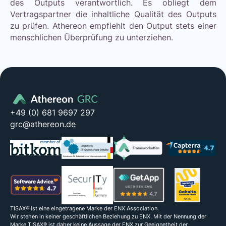
des Outputs verantwortlich. Es obliegt dem
Vertragspartner die inhaltliche Qualität des Outputs
zu prüfen. Athereon empfiehlt den Output stets einer
menschlichen Überprüfung zu unterziehen.
+49 (0) 681 9697 297
grc@athereon.de
TISAX® ist eine eingetragene Marke der ENX Association.
Wir stehen in keiner geschäftlichen Beziehung zu ENX. Mit der Nennung der
Marke TISAX® ist daher keine Aussage der ENX zur Geeignetheit der