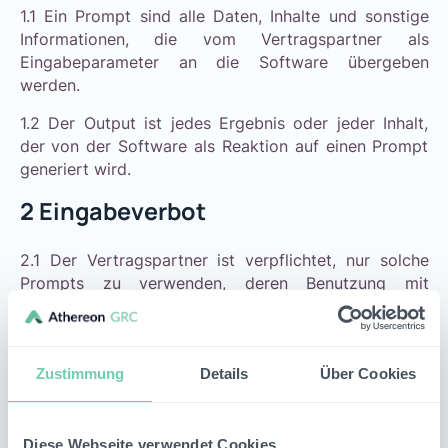
1.1 Ein Prompt sind alle Daten, Inhalte und sonstige
Informationen, die vom Vertragspartner als
Eingabeparameter an die Software übergeben
werden.
1.2 Der Output ist jedes Ergebnis oder jeder Inhalt,
der von der Software als Reaktion auf einen Prompt
generiert wird.
2
Eingabeverbot
2.1 Der Vertragspartner ist verpflichtet, nur solche
Prompts zu verwenden, deren Benutzung mit
geltendem Recht in Einklang stehen.
2.2 Dem Vertragspartner ist es untersagt, Prompts zu
verwenden, die gegen behördliche Auflagen
Zustimmung
Details
Über Cookies
verstoßen oder in Rechte Dritter, insbesondere
Schutzrechte, eingreifen.
Diese Webseite verwendet Cookies