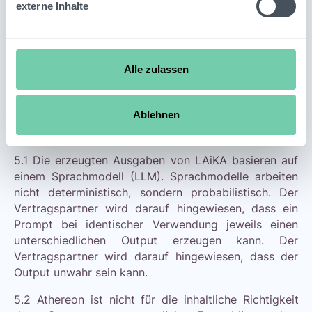
externe Inhalte
unmittelbar zu löschen noch bevor dieser dem
Vertragspartner in der Software angezeigt wird.
4.3 Es obliegt dem Vertragspartner, die weitere
Verwendung eines Outputs auf Rechtmäßigkeit zu
Alle zulassen
prüfen, insbesondere ob die Verwendung in Rechte
Dritter eingreift.
Ablehnen
5
Genauigkeit des Outputs
5.1 Die erzeugten Ausgaben von LAiKA basieren auf
einem Sprachmodell (LLM). Sprachmodelle arbeiten
nicht deterministisch, sondern probabilistisch. Der
Vertragspartner wird darauf hingewiesen, dass ein
Prompt bei identischer Verwendung jeweils einen
unterschiedlichen Output erzeugen kann. Der
Vertragspartner wird darauf hingewiesen, dass der
Output unwahr sein kann.
5.2 Athereon ist nicht für die inhaltliche Richtigkeit