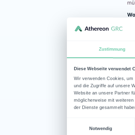
mü
Wor
ve
ko
Ve
sy
Zustimmung
vo
red
Diese Webseite verwendet 
Der
Wir verwenden Cookies, um I
We
und die Zugriffe auf unsere 
ber
Website an unsere Partner fü
möglicherweise mit weiteren
Hi
der Dienste gesammelt habe
Einwilligungsauswahl
Notwendig