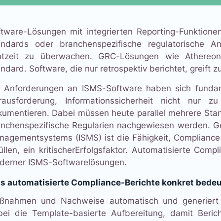
tware-Lösungen mit integrierten Reporting-Funktionen
andards oder branchenspezifische regulatorische A
htzeit zu überwachen. GRC-Lösungen wie Athereon 
ndard. Software, die nur retrospektiv berichtet, greift z
e Anforderungen an ISMS-Software haben sich fundam
rausforderung, Informationssicherheit nicht nur 
umentieren. Dabei müssen heute parallel mehrere Sta
nchenspezifische Regularien nachgewiesen werden. Ge
agementsystems (ISMS) ist die Fähigkeit, Compliance-
üllen, ein kritischerErfolgsfaktor. Automatisierte Comp
derner ISMS-Softwarelösungen.
s automatisierte Compliance-Berichte konkret bedeu
ßnahmen und Nachweise automatisch und generiert d
bei die Template-basierte Aufbereitung, damit Beric