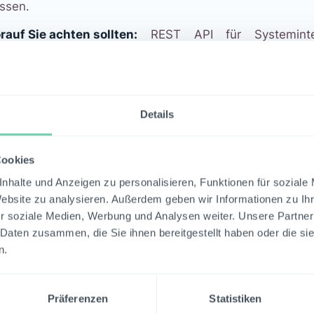
ssen.
auf Sie achten sollten:
REST API für Systemintegr
rschiedene Organisationseinheiten separate Reportse
nsistente Dokumentation. Software-Lösungen mit int
rantwortliche dabei, relevante Standards oderbranc
stematisch abzubilden und in Echtzeit zu überwa
Details
rdefinierte Kontrollrahmen und Dashboards wird de
uziert. GRC-Lösungen wie Athereon GRC bieten diese Fe
Cookies
 eigentliche Mehrwert liegt nicht im Report selbst,
nhalte und Anzeigen zu personalisieren, Funktionen für soziale
lche Kontrollen sind überfällig? Wo entstehen Compl
Website zu analysieren. Außerdem geben wir Informationen zu I
ichtet, greift zu kurz.
r soziale Medien, Werbung und Analysen weiter. Unsere Partner
 Daten zusammen, die Sie ihnen bereitgestellt haben oder die s
er
finden Sie Informationen zur ISMS-Lösung von Ather
n.
Präferenzen
Statistiken