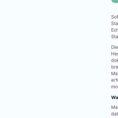
Sof
St
Ec
Sta
Di
He
dok
bra
Man
erf
mo
Wa
Ma
da