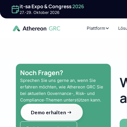
it-sa Expo & Congress
2026
27.-29. Oktober 2026
Plattform
Lös
Noch Fragen?
W
Sprechen Sie uns gerne an, wenn Sie
erfahren möchten, wie Athereon GRC Sie
a
bei aktuellen Governance-, Risk- und
Compliance-Themen unterstützen kann.
Demo erhalten