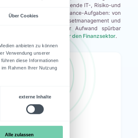
ssen sich flexibel in bestehende IT-, Risiko-und
stützt dabei operative Compliance-Aufgaben: von
Über Cookies
 Prüfprozesse bis hin zu Assetmanagement und
en entlastet und manueller Aufwand spürbar
n Sie hier:
Athereon GRC für den Finanzsektor
.
 Medien anbieten zu können
hrer Verwendung unserer
 führen diese Informationen
ie im Rahmen Ihrer Nutzung
externe Inhalte
Alle zulassen