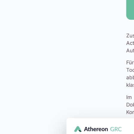
Zu
Ac
Aut
Für
Too
abb
kla
Im
Do
Kon
und
Die