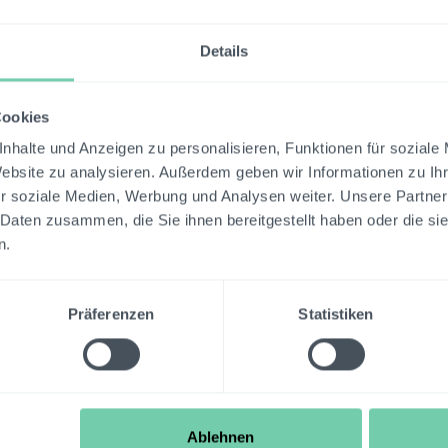
 Compliance laufen in einer Plattform zusammen und la
trollstrukturen einbinden. Die KI-Agentin LAiKA unter
Details
r automatisierten Dokumentation über wiederkehrende
C-Workflowsteuerung. So werden interne Ressourc
uziert. Weitere Informationen für den Finanzsektor finde
Cookies
nhalte und Anzeigen zu personalisieren, Funktionen für soziale
Website zu analysieren. Außerdem geben wir Informationen zu I
r soziale Medien, Werbung und Analysen weiter. Unsere Partner
 Daten zusammen, die Sie ihnen bereitgestellt haben oder die s
n.
Möchten Sie mehr
erfahren?
Präferenzen
Statistiken
Vereinbaren Sie einen unverbindlichen Demo-
Termin mit unserem Team, um gemeinsam Ihren
individuellen Anwendungsfall zu analysieren.
Termin vereinbaren
Ablehnen