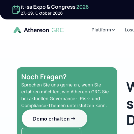
it-sa Expo & Congress
2026
27.-29. Oktober 2026
Plattform
Lös
Noch Fragen?
W
Sprechen Sie uns gerne an, wenn Sie
erfahren möchten, wie Athereon GRC Sie
s
bei aktuellen Governance-, Risk- und
Compliance-Themen unterstützen kann.
D
Demo erhalten