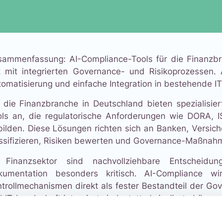
sammenfassung: AI-Compliance-Tools für die Finanzb
t mit integrierten Governance- und Risikoprozessen.
omatisierung und einfache Integration in bestehende IT
 die Finanzbranche in Deutschland bieten spezialisi
ls an, die regulatorische Anforderungen wie DORA, I
ilden. Diese Lösungen richten sich an Banken, Versich
ssifizieren, Risiken bewerten und Governance-Maßnah
 Finanzsektor sind nachvollziehbare Entscheidung
kumentation besonders kritisch. AI-Compliance wi
trollmechanismen direkt als fester Bestandteil der Go
 IT-Landschaft integriert sind, statt als isolierte Lösung
 Athereon GRC‑Plattform verfolgt genau diesen integr